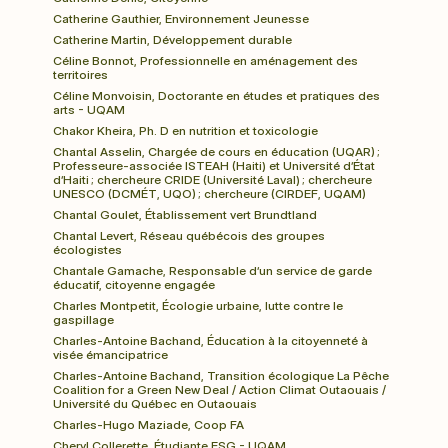
Catherine Gauthier, Environnement Jeunesse
Catherine Martin, Développement durable
Céline Bonnot, Professionnelle en aménagement des 
territoires
Céline Monvoisin, Doctorante en études et pratiques des 
arts - UQAM
Chakor Kheira, Ph. D en nutrition et toxicologie
Chantal Asselin, Chargée de cours en éducation (UQAR) ; 
Professeure-associée ISTEAH (Haiti) et Université d’État 
d’Haiti ; chercheure CRIDE (Université Laval) ; chercheure 
UNESCO (DCMÉT, UQO) ; chercheure (CIRDEF, UQAM)
Chantal Goulet, Établissement vert Brundtland
Chantal Levert, Réseau québécois des groupes 
écologistes
Chantale Gamache, Responsable d’un service de garde 
éducatif, citoyenne engagée
Charles Montpetit, Écologie urbaine, lutte contre le 
gaspillage
Charles-Antoine Bachand, Éducation à la citoyenneté à 
visée émancipatrice
Charles-Antoine Bachand, Transition écologique La Pêche 
Coalition for a Green New Deal / Action Climat Outaouais / 
Université du Québec en Outaouais
Charles-Hugo Maziade, Coop FA
Cheryl Collerette, Étudiante ESG - UQAM.