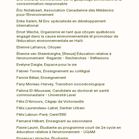
consommation responsable
Éric Notebaert, Association Canadienne des Médecins 
pour l’Environnement
Erika Salem, M.Env. spécialisée en développement 
international
Ernst Weche, Organisme en tant que citoyen québécois 
engagé dans la cause environnementale et promoteur de 
l’éducation environnementale en Haïti.
Etienne Lafrance, Citoyen
Étienne van Steenberghe, [Revue] Éducation relative à 
l’environnement : Regards - Recherches - Réflexions
Evelyne Daigle, Espace pour la vie
Fabien Torres, Enseignement au collégial
Fannie Bélair, Enseignement
Fany Moreau-Harvey, Transition socioécologique
Fatima El-Mousawi, Candidate au doctorat en santé 
communautaire - Université Laval
Félix D'Amours, Cégep de Victoriaville
Félix Laurendeau-Lebel, Sentier Urbain
Félix Lebrun-Paré, Centr’ERE
Fernand Hébert, Enseignant au secondaire
Flavie Laurin, Étudiante au programme court de 2e cycle en 
éducation relative à l’environnement - UQAM
Florence Labreche, Étudiante