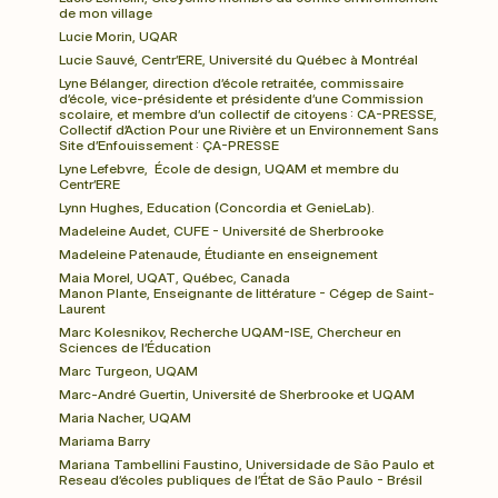
de mon village
Lucie Morin, UQAR
Lucie Sauvé, Centr’ERE, Université du Québec à Montréal
Lyne Bélanger, direction d’école retraitée, commissaire 
d’école, vice-présidente et présidente d’une Commission 
scolaire, et membre d’un collectif de citoyens : CA-PRESSE, 
Collectif d’Action Pour une Rivière et un Environnement Sans 
Site d’Enfouissement : ÇA-PRESSE
Lyne Lefebvre,  École de design, UQAM et membre du 
Centr’ERE
Lynn Hughes, Education (Concordia et GenieLab).
Madeleine Audet, CUFE - Université de Sherbrooke
Madeleine Patenaude, Étudiante en enseignement
Maia Morel, UQAT, Québec, Canada
Manon Plante, Enseignante de littérature - Cégep de Saint-
Laurent
Marc Kolesnikov, Recherche UQAM-ISE, Chercheur en 
Sciences de l’Éducation 
Marc Turgeon, UQAM
Marc-André Guertin, Université de Sherbrooke et UQAM
Maria Nacher, UQAM
Mariama Barry
Mariana Tambellini Faustino, Universidade de São Paulo et 
Reseau d’écoles publiques de l’État de São Paulo - Brésil