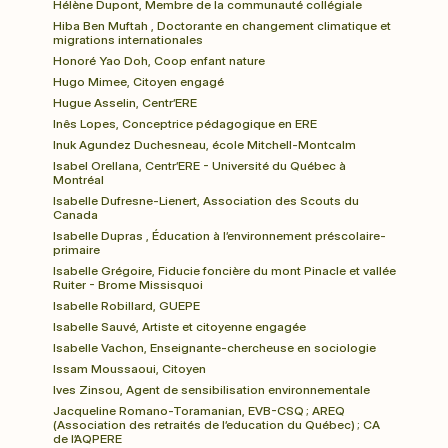
Hélène Dupont, Membre de la communauté collégiale
Hiba Ben Muftah , Doctorante en changement climatique et 
migrations internationales
Honoré Yao Doh, Coop enfant nature
Hugo Mimee, Citoyen engagé 
Hugue Asselin, Centr’ERE
Inês Lopes, Conceptrice pédagogique en ERE
Inuk Agundez Duchesneau, école Mitchell-Montcalm
Isabel Orellana, Centr’ERE - Université du Québec à 
Montréal
Isabelle Dufresne-Lienert, Association des Scouts du 
Canada
Isabelle Dupras , Éducation à l’environnement préscolaire-
primaire
Isabelle Grégoire, Fiducie foncière du mont Pinacle et vallée 
Ruiter - Brome Missisquoi
Isabelle Robillard, GUEPE
Isabelle Sauvé, Artiste et citoyenne engagée
Isabelle Vachon, Enseignante-chercheuse en sociologie
Issam Moussaoui, Citoyen
Ives Zinsou, Agent de sensibilisation environnementale
Jacqueline Romano-Toramanian, EVB-CSQ ; AREQ 
(Association des retraités de l’education du Québec) ; CA 
de l’AQPERE