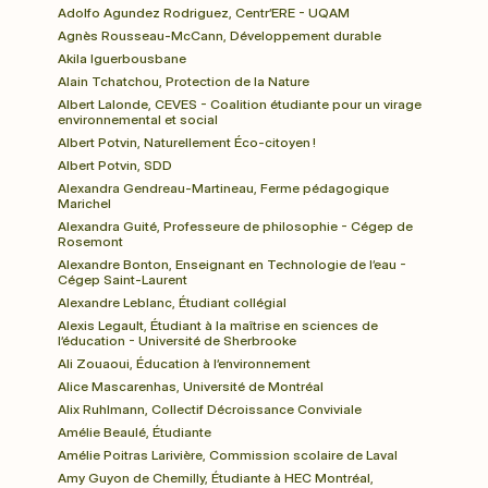
Adolfo Agundez Rodriguez, Centr’ERE - UQAM
Agnès Rousseau-McCann, Développement durable
Akila Iguerbousbane
Alain Tchatchou, Protection de la Nature
Albert Lalonde, CEVES - Coalition étudiante pour un virage 
environnemental et social
Albert Potvin, Naturellement Éco-citoyen !
Albert Potvin, SDD
Alexandra Gendreau-Martineau, Ferme pédagogique 
Marichel
Alexandra Guité, Professeure de philosophie - Cégep de 
Rosemont
Alexandre Bonton, Enseignant en Technologie de l’eau - 
Cégep Saint-Laurent
Alexandre Leblanc, Étudiant collégial
Alexis Legault, Étudiant à la maîtrise en sciences de 
l’éducation - Université de Sherbrooke
Ali Zouaoui, Éducation à l’environnement
Alice Mascarenhas, Université de Montréal
Alix Ruhlmann, Collectif Décroissance Conviviale
Amélie Beaulé, Étudiante
Amélie Poitras Larivière, Commission scolaire de Laval
Amy Guyon de Chemilly, Étudiante à HEC Montréal, 