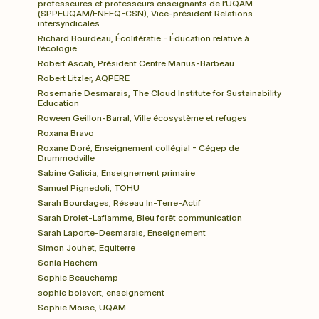
professeures et professeurs enseignants de l’UQAM 
(SPPEUQAM/FNEEQ-CSN), Vice-président Relations 
intersyndicales
Richard Bourdeau, Écolitératie - Éducation relative à 
l’écologie
Robert Ascah, Président Centre Marius-Barbeau
Robert Litzler, AQPERE
Rosemarie Desmarais, The Cloud Institute for Sustainability 
Education
Roween Geillon-Barral, Ville écosystème et refuges
Roxana Bravo
Roxane Doré, Enseignement collégial - Cégep de 
Drummodville
Sabine Galicia, Enseignement primaire
Samuel Pignedoli, TOHU
Sarah Bourdages, Réseau In-Terre-Actif
Sarah Drolet-Laflamme, Bleu forêt communication
Sarah Laporte-Desmarais, Enseignement
Simon Jouhet, Equiterre
Sonia Hachem
Sophie Beauchamp
sophie boisvert, enseignement
Sophie Moise, UQAM