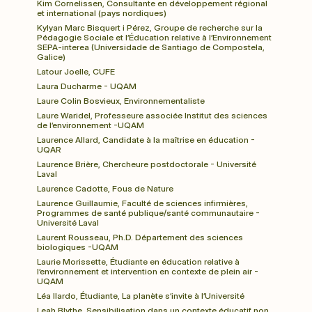
Kim Cornelissen, Consultante en développement régional 
et international (pays nordiques)
Kylyan Marc Bisquert i Pérez, Groupe de recherche sur la 
Pédagogie Sociale et l’Éducation relative à l’Environnement 
SEPA-interea (Universidade de Santiago de Compostela, 
Galice)
Latour Joelle, CUFE
Laura Ducharme - UQAM
Laure Colin Bosvieux, Environnementaliste
Laure Waridel, Professeure associée Institut des sciences 
de l’environnement -UQAM
Laurence Allard, Candidate à la maîtrise en éducation - 
UQAR
Laurence Brière, Chercheure postdoctorale - Université 
Laval
Laurence Cadotte, Fous de Nature
Laurence Guillaumie, Faculté de sciences infirmières, 
Programmes de santé publique/santé communautaire - 
Université Laval
Laurent Rousseau, Ph.D. Département des sciences 
biologiques -UQAM
Laurie Morissette, Étudiante en éducation relative à 
l’environnement et intervention en contexte de plein air - 
UQAM
Léa Ilardo, Étudiante, La planète s’invite à l’Université
Leah Blythe, Sensibilisation dans un contexte éducatif non 