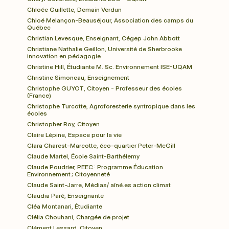
Chloée Guillette, Demain Verdun
Chloé Melançon-Beauséjour, Association des camps du 
Québec
Christian Levesque, Enseignant, Cégep John Abbott
Christiane Nathalie Geillon, Université de Sherbrooke 
innovation en pédagogie
Christine Hill, Étudiante M. Sc. Environnement ISE-UQAM
Christine Simoneau, Enseignement
Christophe GUYOT, Citoyen - Professeur des écoles 
(France)
Christophe Turcotte, Agroforesterie syntropique dans les 
écoles
Christopher Roy, Citoyen
Claire Lépine, Espace pour la vie
Clara Charest-Marcotte, éco-quartier Peter-McGill
Claude Martel, École Saint-Barthélemy
Claude Poudrier, PEEC : Programme Éducation 
Environnement ; Citoyenneté
Claude Saint-Jarre, Médias/ aîné.es action climat
Claudia Paré, Enseignante
Cléa Montanari, Étudiante
Clélia Chouhani, Chargée de projet
Clément Lessard, Citoyen