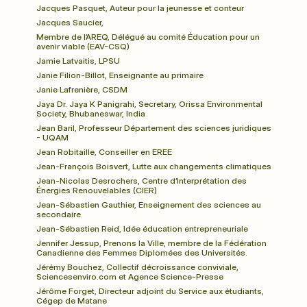
Jacques Pasquet, Auteur pour la jeunesse et conteur
Jacques Saucier,
Membre de l’AREQ, Délégué au comité Éducation pour un 
avenir viable (EAV-CSQ)
Jamie Latvaitis, LPSU
Janie Filion-Billot, Enseignante au primaire
Janie Lafrenière, CSDM
Jaya Dr. Jaya K Panigrahi, Secretary, Orissa Environmental 
Society, Bhubaneswar, India
Jean Baril, Professeur Département des sciences juridiques 
- UQAM
Jean Robitaille, Conseiller en EREE
Jean-François Boisvert, Lutte aux changements climatiques
Jean-Nicolas Desrochers, Centre d’Interprétation des 
Énergies Renouvelables (CIER)
Jean-Sébastien Gauthier, Enseignement des sciences au 
secondaire
Jean-Sébastien Reid, Idée éducation entrepreneuriale
Jennifer Jessup, Prenons la Ville, membre de la Fédération 
Canadienne des Femmes Diplomées des Universités.
Jérémy Bouchez, Collectif décroissance conviviale, 
Sciencesenviro.com et Agence Science-Presse
Jérôme Forget, Directeur adjoint du Service aux étudiants, 
Cégep de Matane