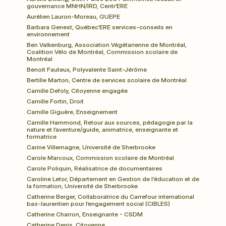
gouvernance MNHN/IRD, Centr’ERE
Aurélien Lauron-Moreau, GUEPE
Barbara Genest, Québec’ERE services-conseils en 
environnement
Ben Valkenburg, Association Végétarienne de Montréal, 
Coalition Vélo de Montréal, Commission scolaire de 
Montréal
Benoit Fauteux, Polyvalente Saint-Jérôme
Bertille Marton, Centre de services scolaire de Montréal
Camille Defoly, Citoyenne engagée
Camille Fortin, Droit
Camille Giguère, Enseignement
Camille Hammond, Retour aux sources, pédagogie par la 
nature et l’aventure/guide, animatrice, enseignante et 
formatrice
Carine Villemagne, Université de Sherbrooke
Carole Marcoux, Commission scolaire de Montréal
Carole Poliquin, Réalisatrice de documentaires
Caroline Letor, Département en Gestion de l'éducation et de 
la formation, Université de Sherbrooke
Catherine Berger, Collaboratrice du Carrefour international 
bas-laurentien pour l’engagement social (CIBLES)
Catherine Charron, Enseignante - CSDM
Catherine Denis, Citoyenne