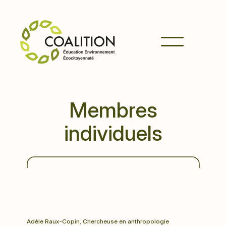
Accueil
La Coaliti
Membres
La 
Stratég
individuels
Membre
Adhérer
Plus de 420 membres individuels
se sont déjà joints à la Coalition !
Adèle Raux-Copin, Chercheuse en anthropologie