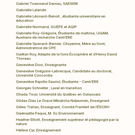
Gabriel Townsend Darriau, SAESEM
Gabrielle Lalande
Gabrielle Léonard-Benoit , étudiante universitaire en 
éducation
Gabrielle Normand, GUEPE et AQIP
Gabrielle Roy-Grégoire, Étudiante de maîtrise, UQAM, 
Auxiliaire de recherche Centr’ERE
Gabrielle Spenard-Bernier, Citoyenne, Mère au front, 
Administratrice de CPE
Gaétan Roy, Adepte de la foire Écosphère et d’Henry David 
Thoreau
Geneviève Dion, Enseignante
Geneviève Grégoire-Labrecque, Candidate au doctorat, 
Université Concordia
Geneviève Rajotte Sauriol, Étudiante - Centr’ERE
Georges Schneller , Laval en transition
Ghada Touir, Université du Québec en Outaouais 
Gildas Dieu Le Grace Mbiatcha Ndjeumen, Enseignant
Gilles Trahan, Enseignant, Comité FranVert de l’ÉSCRH
Gwénaëlle Paque, M. Sc Environnement.
Heather Elliott, Enseignement supérieur et pédagogie par la 
nature
Hélène Cyr, Enseignement