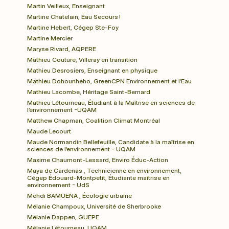
Martin Veilleux, Enseignant
Martine Chatelain, Eau Secours !
Martine Hebert, Cégep Ste-Foy
Martine Mercier
Maryse Rivard, AQPERE
Mathieu Couture, Villeray en transition
Mathieu Desrosiers, Enseignant en physique
Mathieu Dohounheho, GreenCPN Environnement et l’Eau
Mathieu Lacombe, Héritage Saint-Bernard
Mathieu Létourneau, Étudiant à la Maîtrise en sciences de 
l’environnement -UQAM
Matthew Chapman, Coalition Climat Montréal
Maude Lecourt
Maude Normandin Bellefeuille, Candidate à la maîtrise en 
sciences de l’environnement - UQAM
Maxime Chaumont-Lessard, Enviro Éduc-Action
Maya de Cardenas , Technicienne en environnement, 
Cégep Édouard-Montpetit, Étudiante maîtrise en 
environnement - UdS
Mehdi BAMUENA , Écologie urbaine
Mélanie Champoux, Université de Sherbrooke
Mélanie Dappen, GUEPE
Mélanie Létourneau, UQAM