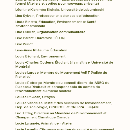
formel (Ateliers et sorties pour nouveaux arrivants)
Léontine Kishimba Kishala, Université de Lubumbashi
Lina Sylvain, Professeur en sciences de l’éducation
Linda Binette, Éducation, Environnement et Santé 
environnementale
Line Ouellet, Organisation communautaire
Lise Parent, Université TÉLUQ
Lise Wiriot
Lise-Anne Rhéaume, Éducation
Louis Béchard, Environnement
Louis-Charles Coderre, Étudiant à la maîtrise, Université de 
Montréal
Louise Larose, Membre du Mouvement VeRT (Vallée du 
Richelieu)
Louise Roberge, Membre du conseil d’adm. de l’AREQ du 
Ruisseau Rimbault et coresponsable du comité de 
l’Environnement du même secteur
Louise St-Jean, Citoyen
Louise Vandelac, Institut des sciences de l’environnement, 
Dép. de sociologie, CINBIOSE et CREPPA - UQAM
Luc Tittley, Directeur au Ministère de l’Environnement et 
Changement Climatique Canada
Lucie Laramée, Animatrice - Atelier
Lucie Lemelin, Citoyenne membre du comité environnement 