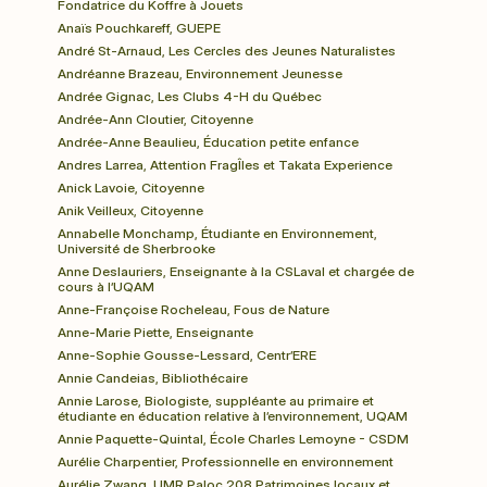
Fondatrice du Koffre à Jouets
Anaïs Pouchkareff, GUEPE
André St-Arnaud, Les Cercles des Jeunes Naturalistes
Andréanne Brazeau, Environnement Jeunesse
Andrée Gignac, Les Clubs 4-H du Québec
Andrée-Ann Cloutier, Citoyenne
Andrée-Anne Beaulieu, Éducation petite enfance
Andres Larrea, Attention FragÎles et Takata Experience
Anick Lavoie, Citoyenne
Anik Veilleux, Citoyenne 
Annabelle Monchamp, Étudiante en Environnement, 
Université de Sherbrooke
Anne Deslauriers, Enseignante à la CSLaval et chargée de 
cours à l’UQAM
Anne-Françoise Rocheleau, Fous de Nature
Anne-Marie Piette, Enseignante
Anne-Sophie Gousse-Lessard, Centr’ERE
Annie Candeias, Bibliothécaire
Annie Larose, Biologiste, suppléante au primaire et 
étudiante en éducation relative à l’environnement, UQAM
Annie Paquette-Quintal, École Charles Lemoyne - CSDM
Aurélie Charpentier, Professionnelle en environnement
Aurélie Zwang, UMR Paloc 208 Patrimoines locaux et 