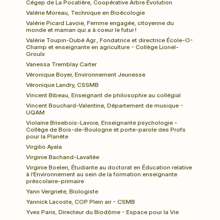
Cégep de La Pocatière, Coopérative Arbre Évolution
Valérie Moreau, Technique en Bioécologie
Valérie Picard Lavoie, Femme engagée, citoyenne du 
monde et maman qui a à coeur le futur !
Valérie Toupin-Dubé Agr., Fondatrice et directrice École-O-
Champ et enseignante en agriculture - Collège Lionel-
Groulx
Vanessa Tremblay Carter
Véronique Boyer, Environnement Jeunesse
Véronique Landry, CSSMB
Vincent Bibeau, Enseignant de philosophie au collégial
Vincent Bouchard-Valentine, Département de musique - 
UQAM
Violaine Brisebois-Lavoie, Enseignante psychologie - 
Collège de Bois-de-Boulogne et porte-parole des Profs
pour la Planète
Virgilio Ayala
Virginie Bachand-Lavallée
Virginie Boelen, Étudiante au doctorat en Éducation relative 
à l’Environnement au sein de la formation enseignante 
préscolaire-primaire
Yann Vergriete, Biologiste
Yannick Lacoste, COP Plein air - CSMB
Yves Paris, Directeur du Biodôme - Espace pour la Vie