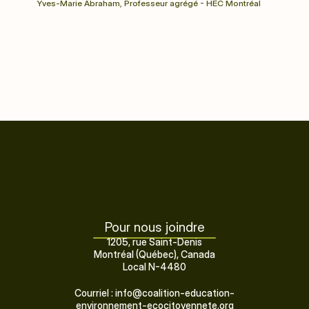
Yves-Marie Abraham, Professeur agrégé - HEC Montréal
Vous souhaitez devenir membre 
?
Adhérer à la Coalition
Pour nous joindre
1205, rue Saint-Denis
Montréal (Québec), Canada
Local N-4480
Courriel : info@coalition-education-
environnement-ecocitoyennete.org