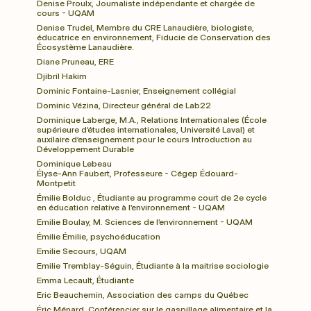
Denise Proulx, Journaliste indépendante et chargée de 
cours - UQAM
Denise Trudel, Membre du CRE Lanaudière, biologiste, 
éducatrice en environnement, Fiducie de Conservation des 
Écosystème Lanaudière.
Diane Pruneau, ERE
Djibril Hakim
Dominic Fontaine-Lasnier, Enseignement collégial
Dominic Vézina, Directeur général de Lab22
Dominique Laberge, M.A., Relations Internationales (École 
supérieure d’études internationales, Université Laval) et 
auxilaire d’enseignement pour le cours Introduction au 
Développement Durable
Dominique Lebeau
Élyse-Ann Faubert, Professeure - Cégep Édouard-
Montpetit
Émilie Bolduc , Étudiante au programme court de 2e cycle 
en éducation relative à l’environnement - UQAM
Emilie Boulay, M. Sciences de l’environnement - UQAM
Émilie Émilie, psychoéducation
Emilie Secours, UQAM
Emilie Tremblay-Séguin, Étudiante à la maitrise sociologie
Emma Lecault, Étudiante
Eric Beauchemin, Association des camps du Québec
Éric Ménard, Conférencier sur le gaspillage alimentaire et la 