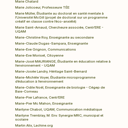
Marie Chatard
Marie Jolicoeur, Professeure TÉE
Marie Müller, Étudiante au doctorat en santé mentale à 
l’Université McGill (projet de doctorat sur un programme 
créatif en classe contre l’éco-anxiété)
Marie Saint-Arnaud, Chercheure associée, Centr’ERE - 
UQAM
Marie-Christine Roy, Enseignante au secondaire
Marie-Claude Dugas-Sampara, Enseignante
Marie-Eve Grignon, Communications
Marie-Eve Moriset, Citoyenne
Marie-José MAURIANGE, Étudiante en éducation relative à 
l’environnement - UQAM
Marie-Josée Landry, Héritage Saint-Bernard
Marie-Michèle Voyer, Étudiante microprogramme 
d’éducation à l’environnement
Marie-Odile Noël, Enseignante de biologie - Cégep de 
Baie-Comeau
Marie-Pier Lafrance, Centr’ERE
Marie-Pier Mc Mahon, Enseignante
Marilyne Chabot, UQAM, Communication médiatique
Marilyne Tremblay, M. Env. Synergie MRC, municipal et 
scolaire
Martin Alix, Lachine.org