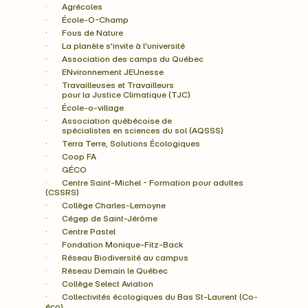
·       Agrécoles
·       École-O-Champ
·       Fous de Nature
·       La planète s'invite à l'université
·       Association des camps du Québec
·       ENvironnement JEUnesse
·       Travailleuses et Travailleurs
        pour la Justice Climatique (TJC)
·       École-o-village
·       Association québécoise de
        spécialistes en sciences du sol (AQSSS)
·       Terra Terre, Solutions Écologiques
·       Coop FA
·       GÉCO
·       Centre Saint-Michel - Formation pour adultes 
(CSSRS)
·       Collège Charles-Lemoyne
·       Cégep de Saint-Jérôme
·       Centre Pastel
·       Fondation Monique-Fitz-Back
·       Réseau Biodiversité au campus
·       Réseau Demain le Québec
·       Collège Select Aviation
·       Collectivités écologiques du Bas St-Laurent (Co-
éco)