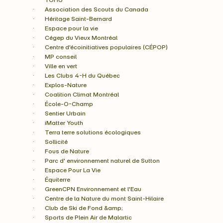
·       Association des Scouts du Canada
·       Héritage Saint-Bernard
·       Espace pour la vie
·       Cégep du Vieux Montréal
·       Centre d'écoinitiatives populaires (CÉPOP)
·       MP conseil
·       Ville en vert
·       Les Clubs 4-H du Québec
·       Explos-Nature
·       Coalition Climat Montréal
·       École-O-Champ
·       Sentier Urbain
·       iMatter Youth
·       Terra terre solutions écologiques
·       Sollicité
·       Fous de Nature
·       Parc d' environnement naturel de Sutton
·       Espace Pour La Vie
·       Équiterre
·       GreenCPN Environnement et l'Eau
·       Centre de la Nature du mont Saint-Hilaire
·       Club de Ski de Fond &amp; 
·       Sports de Plein Air de Malartic