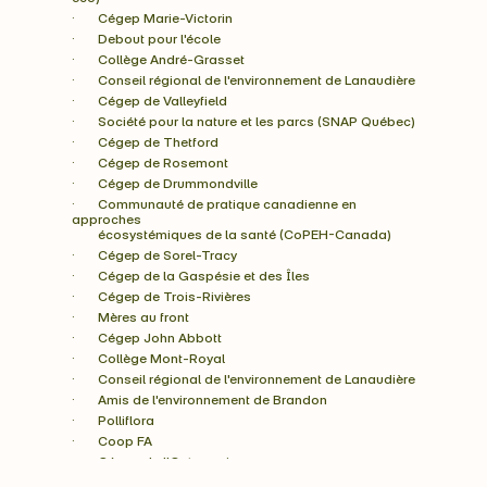
·       Cégep Marie-Victorin
·       Debout pour l'école
·       Collège André-Grasset
·       Conseil régional de l'environnement de Lanaudière
·       Cégep de Valleyfield
·       Société pour la nature et les parcs (SNAP Québec)
·       Cégep de Thetford
·       Cégep de Rosemont
·       Cégep de Drummondville
·       Communauté de pratique canadienne en 
approches
        écosystémiques de la santé (CoPEH-Canada)
·       Cégep de Sorel-Tracy
·       Cégep de la Gaspésie et des Îles
·       Cégep de Trois-Rivières 
·       Mères au front
·       Cégep John Abbott 
·       Collège Mont-Royal 
·       Conseil régional de l'environnement de Lanaudière 
·       Amis de l'environnement de Brandon
·       Polliflora
·       Coop FA
·       Cégep de l'Outaouais
·       Collège Select Aviation