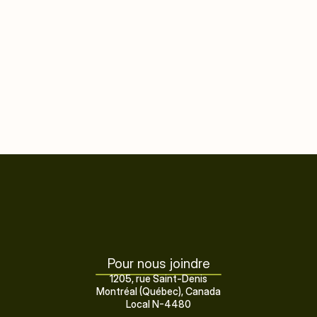
·       Cégep Rivière-du-Loup
Adhérer à la Coalition
Pour nous joindre
1205, rue Saint-Denis
Montréal (Québec), Canada
Local N-4480