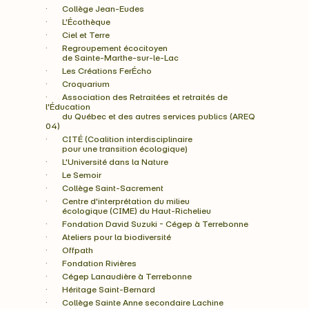
·       Collège Jean-Eudes
·       L'Écothèque
·       Ciel et Terre
·       Regroupement écocitoyen 
        de Sainte-Marthe-sur-le-Lac
·       Les Créations FerÉcho
·       Croquarium
·       Association des Retraitées et retraités de 
l'Éducation
        du Québec et des autres services publics (AREQ 
04)
·       CITÉ (Coalition interdisciplinaire
        pour une transition écologique)
·       L'Université dans la Nature
·       Le Semoir
·       Collège Saint-Sacrement
·       Centre d'interprétation du milieu
        écologique (CIME) du Haut-Richelieu
·       Fondation David Suzuki - Cégep à Terrebonne
·       Ateliers pour la biodiversité
·       Offpath
·       Fondation Rivières
·       Cégep Lanaudière à Terrebonne
·       Héritage Saint-Bernard
·       Collège Sainte Anne secondaire Lachine