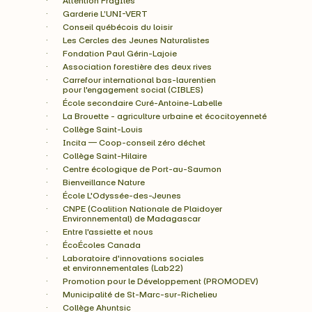
·       Attention FragÎles
·       Garderie L’UNI-VERT
·       Conseil québécois du loisir
·       Les Cercles des Jeunes Naturalistes
·       Fondation Paul Gérin-Lajoie
·       Association forestière des deux rives
·       Carrefour international bas-laurentien
        pour l'engagement social (CIBLES)
·       École secondaire Curé-Antoine-Labelle
·       La Brouette - agriculture urbaine et écocitoyenneté
·       Collège Saint-Louis
·       Incita — Coop-conseil zéro déchet
·       Collège Saint-Hilaire
·       Centre écologique de Port-au-Saumon
·       Bienveillance Nature
·       École L'Odyssée-des-Jeunes
·       CNPE (Coalition Nationale de Plaidoyer
        Environnemental) de Madagascar
·       Entre l'assiette et nous
·       ÉcoÉcoles Canada
·       Laboratoire d'innovations sociales
        et environnementales (Lab22)
·       Promotion pour le Développement (PROMODEV)
·       Municipalité de St-Marc-sur-Richelieu
·       Collège Ahuntsic