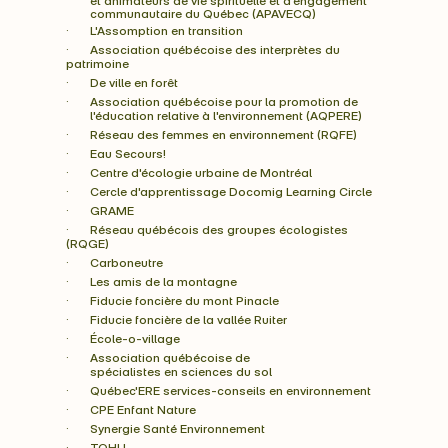
et animateurs de vie spirituelle et d’engagement
communautaire du Québec (APAVECQ)
·       L'Assomption en transition
·       Association québécoise des interprètes du 
patrimoine
·       De ville en forêt
·       Association québécoise pour la promotion de
        l'éducation relative à l'environnement (AQPERE)
·       Réseau des femmes en environnement (RQFE)
·       Eau Secours!
·       Centre d'écologie urbaine de Montréal
·       Cercle d'apprentissage Docomig Learning Circle
·       GRAME
·       Réseau québécois des groupes écologistes 
(RQGE)
·       Carboneutre
·       Les amis de la montagne
·       Fiducie foncière du mont Pinacle
·       Fiducie foncière de la vallée Ruiter
·       École-o-village
·       Association québécoise de
        spécialistes en sciences du sol
·       Québec'ERE services-conseils en environnement
·       CPE Enfant Nature
·       Synergie Santé Environnement
·       TOHU