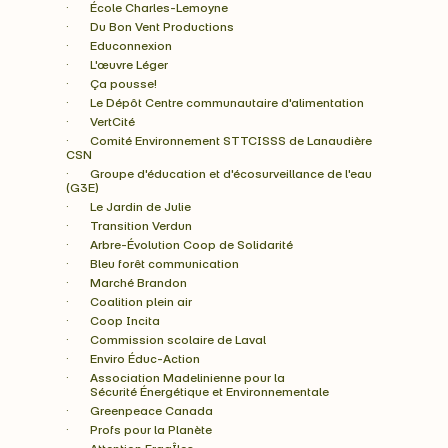
·       École Charles-Lemoyne
·       Du Bon Vent Productions
·       Educonnexion
·       L'œuvre Léger
·       Ça pousse!
·       Le Dépôt Centre communautaire d'alimentation
·       VertCité
·       Comité Environnement STTCISSS de Lanaudière 
CSN
·       Groupe d'éducation et d'écosurveillance de l'eau 
(G3E)
·       Le Jardin de Julie
·       Transition Verdun
·       Arbre-Évolution Coop de Solidarité
·       Bleu forêt communication
·       Marché Brandon
·       Coalition plein air
·       Coop Incita
·       Commission scolaire de Laval
·       Enviro Éduc-Action
·       Association Madelinienne pour la
        Sécurité Énergétique et Environnementale
·       Greenpeace Canada
·       Profs pour la Planète